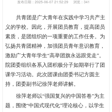
发布日期：2025-06-07 21:52:29
浏览：341
共青团是广大青年在实践中学习共产主
义的学校。
因此
，开展团员教育，提高团员
素质，是团组织的一项重要的工作任务。为
弘扬共青团精神，加强团员青年意识教育，
激励广大青年学生
“
高举团旗永远跟党走
”
。
院团委组织各系入团积极分子
如期举行了团
课学习活动。
此次
团课由
团委书记方圆主
持，团委副书记徐萍
老师讲解
。
徐萍老师以
“
强国复兴的中国答卷
”
为主
题，
围绕
“中国式现代化”理论核心，以学生