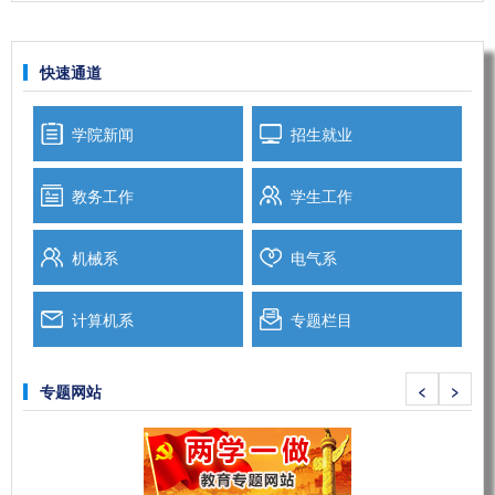
快速通道
学院新闻
招生就业
教务工作
学生工作
机械系
电气系
计算机系
专题栏目
<
>
专题网站