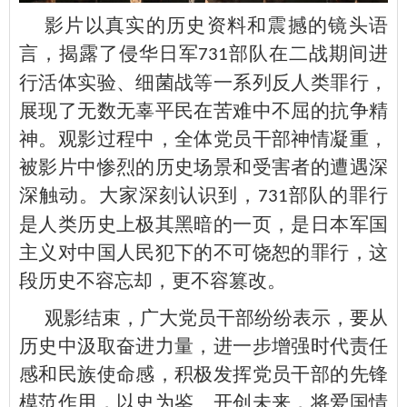
影片以真实的历史资料和震撼的镜头语
言，揭露了侵华日军
部队在二战期间进
731
行活体实验、细菌战等一系列反人类罪行，
展现了无数无辜平民在苦难中不屈的抗争精
神。观影过程中，全体党员干部神情凝重，
被影片中惨烈的历史场景和受害者的遭遇深
深触动。大家深刻认识到，
部队的罪行
731
是人类历史上极其黑暗的一页，是日本军国
主义对中国人民犯下的不可饶恕的罪行，这
段历史不容忘却，更不容篡改。
观影结束，广大党员干部纷纷表示，要从
历史中汲取奋进力量，进一步增强时代责任
感和民族使命感，积极发挥党员干部的先锋
模范作用，以史为鉴、开创未来，将爱国情