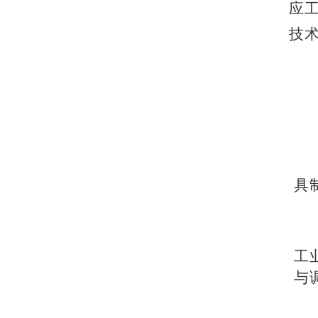
应
技
具
工
与