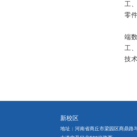
工
零
端
工
技
新校区
地址：河南省商丘市梁园区商鼎路