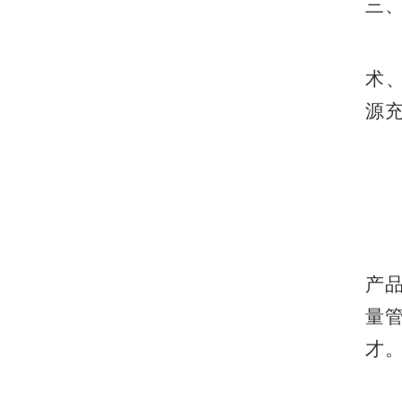
三
术
源
产
量
才