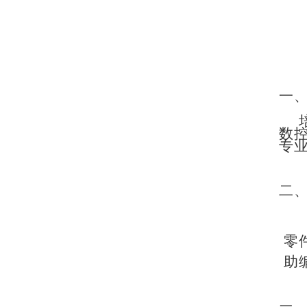
一
数
专
二
零
助