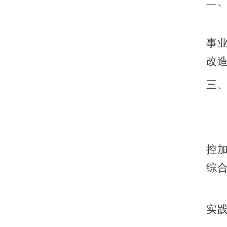
二
事
改
三
控
综
实