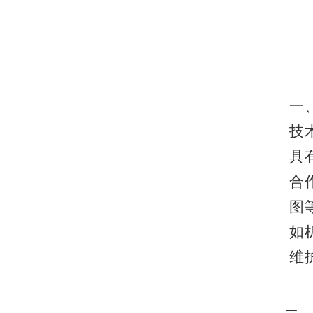
一
技
具
合
图
如
维